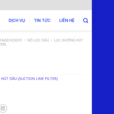
DỊCH VỤ
TIN TỨC
LIÊN HỆ
TAISEI KOGYO
/
BỘ LỌC DẦU
/
LỌC ĐƯỜNG HÚT
TER)
HÚT DẦU (SUCTION LINE FILTER)