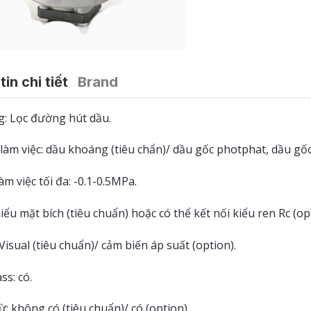
in chi tiết
Brand
g: Lọc đường hút dầu.
làm việc: dầu khoáng (tiêu chẩn)/ dầu gốc photphat, dầu gốc
àm việc tối đa: -0.1-0.5MPa.
kiểu mặt bích (tiêu chuẩn) hoặc có thể kết nối kiểu ren Rc (op
 Visual (tiêu chuẩn)/ cảm biến áp suất (option).
s: có.
ừ: không có (tiêu chuẩn)/ có (option).