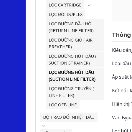
LỌC CARTRIDGE
LỌC ĐÔI DUPLEX
LỌC ĐƯỜNG DẦU HỒI
(RETURN LINE FILTER)
Thông t
LỌC ĐƯỜNG GIÓ ( AIR
BREATHER)
Kiểu dán
LỌC ĐƯỜNG HÚT DẦU (
SUCTION STRAINER)
Loại dầu 
LỌC ĐƯỜNG HÚT DẦU
Áp suất l
(SUCTION LINE FILTER)
LỌC ĐƯỜNG TRUYỀN (
Kết nối: 
LINE FILTER)
Hiển thị:
LỌC OFF-LINE
BỘ TRAO ĐỔI NHIỆT DẦU
Van Bypas
Lọc hút t