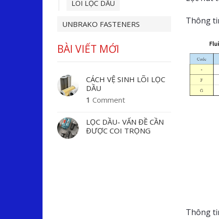
LÕI LỌC DẦU
Thông ti
UNBRAKO FASTENERS
BÀI VIẾT MỚI
CÁCH VỆ SINH LÕI LỌC
DẦU
1
Comment
LỌC DẦU- VẤN ĐỀ CẦN
ĐƯỢC COI TRỌNG
Thông tin