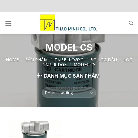
Skip
to
content
MODEL CS
HOME
/
SẢN PHẨM
/
TAISEI KOGYO
/
BỘ LỌC DẦU
/
LỌC
CARTRIDGE
/
MODEL CS
DANH MỤC SẢN PHẨM