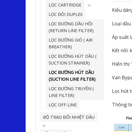
LỌC CARTRIDGE
Kiểu dán
LỌC ĐÔI DUPLEX
Loại dầu 
LỌC ĐƯỜNG DẦU HỒI
(RETURN LINE FILTER)
Áp suất l
LỌC ĐƯỜNG GIÓ ( AIR
BREATHER)
Kết nối: 
LỌC ĐƯỜNG HÚT DẦU (
SUCTION STRAINER)
Hiển thị:
LỌC ĐƯỜNG HÚT DẦU
Van Bypas
(SUCTION LINE FILTER)
LỌC ĐƯỜNG TRUYỀN (
Lọc hút t
LINE FILTER)
Thông ti
LỌC OFF-LINE
BỘ TRAO ĐỔI NHIỆT DẦU