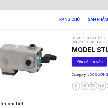
TRANG CHỦ
SẢN PHẨM
HOME
/
SẢN PHẨM
/
DẦU (SUCTION LINE FIL
MODEL ST
Yêu cầu tư vấn
Category:
LỌC ĐƯỜNG 
in chi tiết