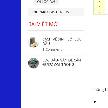
LÕI LỌC DẦU
UNBRAKO FASTENERS
BÀI VIẾT MỚI
CÁCH VỆ SINH LÕI LỌC
DẦU
1
Comment
LỌC DẦU- VẤN ĐỀ CẦN
ĐƯỢC COI TRỌNG
Thông tin