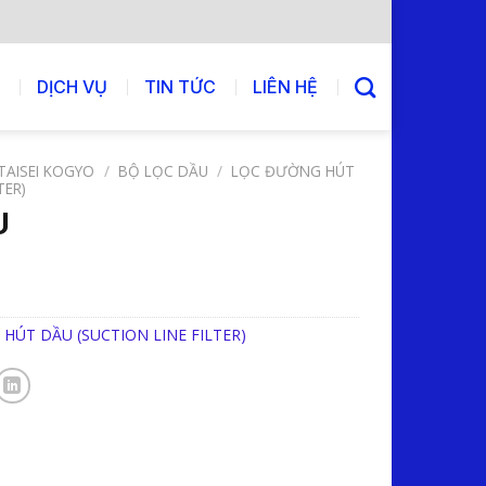
DỊCH VỤ
TIN TỨC
LIÊN HỆ
TAISEI KOGYO
/
BỘ LỌC DẦU
/
LỌC ĐƯỜNG HÚT
TER)
U
HÚT DẦU (SUCTION LINE FILTER)