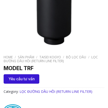
HOME
/
SẢN PHẨM
/
TAISEI KOGYO
/
BỘ LỌC DẦU
/
LỌC
ĐƯỜNG DẦU HỒI (RETURN LINE FILTER)
MODEL TRF
Yêu cầu tư vấn
Category:
LỌC ĐƯỜNG DẦU HỒI (RETURN LINE FILTER)