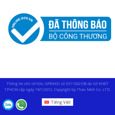
Thông tin chủ sở hữu: GPĐKKD số 0311502108 do Sở KHĐT
TPHCM cấp ngày 19/1/2012. Copyright by Thao Minh Co. LTD.
Tiếng Việt