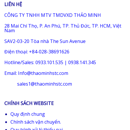
LIÊN HỆ
CÔNG TY TNHH MTV TMDVXD THẢO MINH
28 Mai Chí Thọ, P. An Phú, TP. Thủ Đức, TP. HCM, Việt
Nam
SAV2-03-20 Tòa nhà The Sun Avenue
Điện thoại: +84-028-38691626
Hotline/Sales: 0933.101.535 | 0938.141.345
Email: Info@thaominhstc.com
sales1@thaominhstc.com
CHÍNH SÁCH WEBSITE
Quy định chung
Chính sách vận chuyển.
Quy trình xử lý thiếu nại.