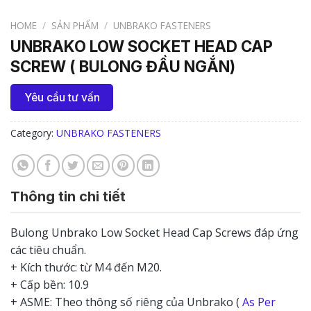
HOME
/
SẢN PHẨM
/
UNBRAKO FASTENERS
UNBRAKO LOW SOCKET HEAD CAP
SCREW ( BULONG ĐẦU NGẮN)
Yêu cầu tư vấn
Category:
UNBRAKO FASTENERS
Thông tin chi tiết
Bulong Unbrako Low Socket Head Cap Screws đáp ứng
các tiêu chuẩn.
+ Kích thước: từ M4 đến M20.
+ Cấp bền: 10.9
+ ASME: Theo thông số riêng của Unbrako (
As Per