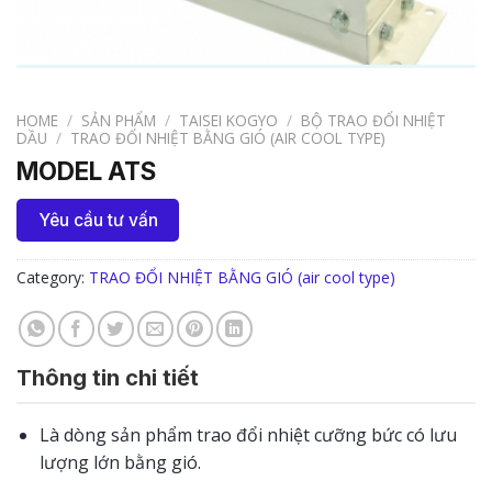
HOME
/
SẢN PHẨM
/
TAISEI KOGYO
/
BỘ TRAO ĐỔI NHIỆT
DẦU
/
TRAO ĐỔI NHIỆT BẰNG GIÓ (AIR COOL TYPE)
MODEL ATS
Yêu cầu tư vấn
Category:
TRAO ĐỔI NHIỆT BẰNG GIÓ (air cool type)
Thông tin chi tiết
Là dòng sản phẩm trao đổi nhiệt cưỡng bức có lưu
lượng lớn bằng gió.