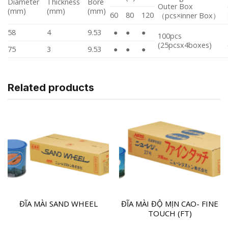
Diameter
Thickness
Bore
Outer Box
(mm)
(mm)
(mm)
60
80
120
（pcs×inner Box）
58
4
9.53
●
●
●
100pcs
(25pcsx4boxes)
75
3
9.53
●
●
●
Related products
ĐĨA MÀI SAND WHEEL
ĐĨA MÀI ĐỘ MỊN CAO- FINE
TOUCH (FT)