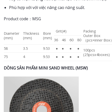
Phù hợp với với việc nâng cao năng suất.
Product code：MSG
Grit(#)
Packing
Diameter
Thickness
Bore
Outer Box
(mm)
(mm)
(mm)
36
46
60
80
（pcs×inner Box
58
3.5
9.53
●
●
●
●
100pcs
(25pcsx4boxes)
75
4
9.53
●
●
●
●
DÒNG SẢN PHẨM MINI SAND WHEEL (MSW)