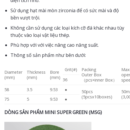
diện tích nhỏ.
Sử dụng hạt mài mòn zirconia để có sức mài và độ
bền vượt trội.
Không cần sử dụng các loại kích cỡ đá khác nhau tùy
thuộc vào loại vật liệu thép.
Phù hợp với với việc nâng cao năng suất.
Thông số sản phẩm như bên dưới:
Grit(#)
Packing
Max
Diameter
Thickness
Bore
Outer Box
oper
(mm)
(mm)
(mm)
36
（pcs×inner Box）
spe
58
3.5
9.53
●
50pcs
50m
(5pcsx10boxes)
(3,0
75
5
9.53
●
DÒNG SẢN PHẨM MINI SUPER GREEN (MSG)