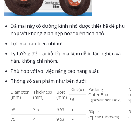
Đá mài này có đường kính nhỏ được thiết kế để phù
hợp với không gian hẹp hoặc diện tích nhỏ.
Lực mài cao trên nhôm!
Lý tưởng để loại bỏ lớp mạ kẽm dễ bị tắc nghẽn và
hàn, không chỉ nhôm.
Phù hợp với với việc nâng cao năng suất.
Thông số sản phẩm như bên dưới:
Grit(#)
Packing
Diameter
Thickness
Bore
Outer Box
o
(mm)
(mm)
(mm)
36
（pcs×inner Box）
s
58
3.5
9.53
●
50pcs
5
(5pcsx10boxes)
(
75
4
9.53
●